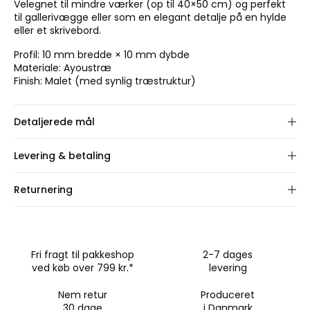
Velegnet til mindre værker (op til 40×50 cm) og perfekt
til gallerivægge eller som en elegant detalje på en hylde
eller et skrivebord.
Profil: 10 mm bredde × 10 mm dybde
Materiale: Ayoustræ
Finish: Malet (med synlig træstruktur)
Detaljerede mål
Vælg rammestørrelse.
Levering & betaling
Vi fremstiller din ordre på 1-2 hverdage. Herefter leveres
Returnering
pakken typisk inden for 1-3 dage.
Du har 30 dages fuld returret på dette produkt.
Fragt:
Standardfragt fra 49 kr. (Store rammer >70×100
Returnering oprettes nemt via vores online portal.
cm: 199 kr. til kantsten).
Betaling:
Vi accepterer Kort, MobilePay, PayPal, Apple
Rammer op til 70×100 cm:
Vi sender dig en returlabel til
Fri fragt til pakkeshop
2-7 dages
Pay samt delbetaling med Klarna, Anyday og ViaBill.
pakkeshop (49 kr.).
ved køb over 799 kr.*
levering
Rammer over 70×100 cm:
Du står selv for forsendelsen
til os.
Nem retur
Produceret
30 dage
i Danmark