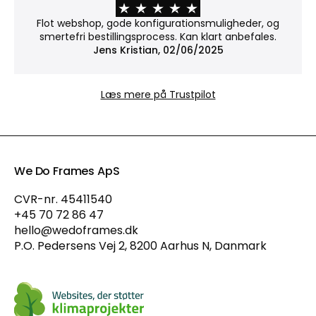
Ingen dækning – værket vises i sin naturlige form.
Flot webshop, gode konfigurationsmuligheder, og
Bemærk: Uden glas er værket mere udsat for
smertefri bestillingsprocess. Kan klart anbefales.
støv og skader.
Jens Kristian, 02/06/2025
Hvorfor vælge Museumsglas?
Læs mere på Trustpilot
Museumsglas er vores mest eksklusive valg. Med
antirefleksbelægning og 70 % UV-beskyttelse
reducerer det genskind til et næsten usynligt
niveau og hjælper samtidig med at beskytte din
kunst mod falmning – ideelt, når både udtryk og
We Do Frames ApS
bevaring betyder noget.
CVR-nr. 45411540
+45 70 72 86 47
hello@wedoframes.dk
P.O. Pedersens Vej 2, 8200 Aarhus N, Danmark