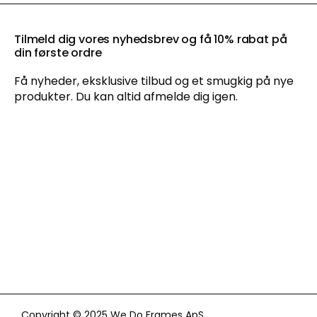
Tilmeld dig vores nyhedsbrev og få 10% rabat på
din første ordre
Få nyheder, eksklusive tilbud og et smugkig på nye
produkter. Du kan altid afmelde dig igen.
Ved at tilmelde dig vores nyhedsbrev accepterer du vores
persondatapolitik
, og du giver samtykke til at vi må sende dig
markedsføring via e-mail og sociale media og spore din
adfærd, når du besøger vores hjemmeside. Du kan trække dit
samtykke tilbage når som helst.
Copyright © 2025 We Do Frames ApS