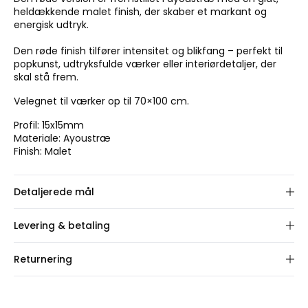
heldækkende malet finish, der skaber et markant og
energisk udtryk.
Den røde finish tilfører intensitet og blikfang – perfekt til
popkunst, udtryksfulde værker eller interiørdetaljer, der
skal stå frem.
Velegnet til værker op til 70×100 cm.
Profil: 15x15mm
Materiale: Ayoustræ
Finish: Malet
Detaljerede mål
Vælg rammestørrelse.
Levering & betaling
Vi fremstiller din ordre på 1-2 hverdage. Herefter leveres
Returnering
pakken typisk inden for 1-3 dage.
Du har 30 dages fuld returret på dette produkt.
Fragt:
Standardfragt fra 49 kr. (Store rammer >70×100
Returnering oprettes nemt via vores online portal.
cm: 199 kr. til kantsten).