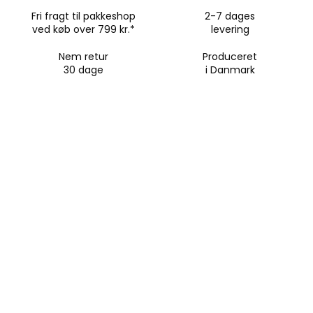
Betaling:
Vi accepterer Kort, MobilePay, PayPal, Apple
Rammer op til 70×100 cm:
Vi sender dig en returlabel til
Fri fragt til pakkeshop
2-7 dages
Pay samt delbetaling med Klarna, Anyday og ViaBill.
pakkeshop (49 kr.).
ved køb over 799 kr.*
levering
Rammer over 70×100 cm:
Du står selv for forsendelsen
til os.
Nem retur
Produceret
30 dage
i Danmark