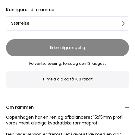
Konrigurer din ramme
Størrelse
:
Ikke tilgængelig
Forventet levering
:
torsdag den 13. august
Tilmeld dig og få 10% rabat
Om rammen
Copenhagen har en ren og afbalanceret 15x15mm profil –
vores mest alsidige kvadratiske rammeprofil.
Den røde version er fremstillet i ayoustræ med en glat,