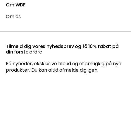
Om WDF
Om os
Tilmeld dig vores nyhedsbrev og få 10% rabat på
din første ordre
Få nyheder, eksklusive tilbud og et smugkig på nye
produkter. Du kan altid afmelde dig igen.
Ved at tilmelde dig vores nyhedsbrev accepterer du vores
persondatapolitik
, og du giver samtykke til at vi må sende dig
markedsføring via e-mail og sociale media og spore din
adfærd, når du besøger vores hjemmeside. Du kan trække dit
samtykke tilbage når som helst.