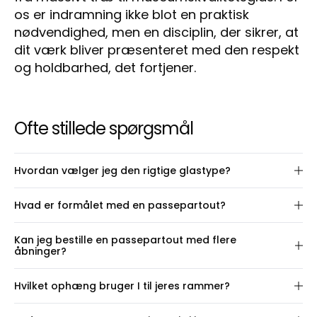
os er indramning ikke blot en praktisk
nødvendighed, men en disciplin, der sikrer, at
dit værk bliver præsenteret med den respekt
og holdbarhed, det fortjener.
Ofte stillede spørgsmål
Hvordan vælger jeg den rigtige glastype?
Vi tilbyder fire typer glas – samt muligheden for
Hvad er formålet med en passepartout?
helt at udelade glas. Alle typer har forskellige
egenskaber, som afhænger af dine behov, lyset i
En passepartout (også kaldet en mount) skaber
Kan jeg bestille en passepartout med flere
rummet og dit budget. Herunder finder du en guide
luft omkring dit værk inde i rammen og løfter
åbninger?
til at vælge det rigtige glas:
præsentationen visuelt. Den fremhæver motivet
På denne side kan du konfigurere en ramme med
og giver et mere elegant og afbalanceret udtryk –
Museumsglas
Hvilket ophæng bruger I til jeres rammer?
én passepartout-åbning, placeret præcis hvor du
især ved værker, hvor farverne går helt ud til
Bedst til: Værdifulde værker, hvor både udtryk og
vil have den. Hvis du ønsker flere åbninger, så gå til
kanten.
Vi bruger forskellige ophængsløsninger afhængigt
bevaring er vigtige.