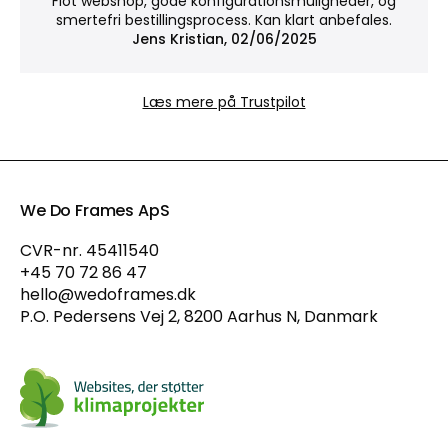
Flot webshop, gode konfigurationsmuligheder, og
Bemærk: Uden glas er værket mere udsat for
smertefri bestillingsprocess. Kan klart anbefales.
støv og skader.
Jens Kristian, 02/06/2025
Hvorfor vælge Museumsglas?
Læs mere på Trustpilot
Museumsglas er vores mest eksklusive valg. Med
antirefleksbelægning og 70 % UV-beskyttelse
reducerer det genskind til et næsten usynligt
niveau og hjælper samtidig med at beskytte din
kunst mod falmning – ideelt, når både udtryk og
We Do Frames ApS
bevaring betyder noget.
CVR-nr. 45411540
+45 70 72 86 47
hello@wedoframes.dk
P.O. Pedersens Vej 2, 8200 Aarhus N, Danmark