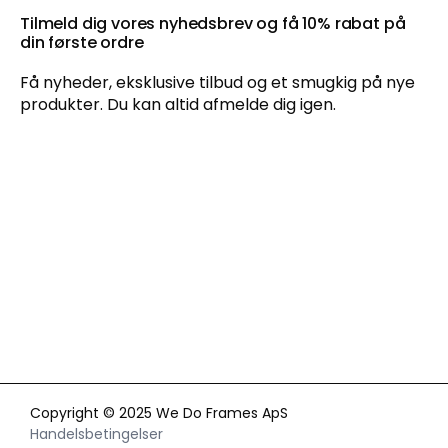
Tilmeld dig vores nyhedsbrev og få 10% rabat på
din første ordre
Få nyheder, eksklusive tilbud og et smugkig på nye
produkter. Du kan altid afmelde dig igen.
Ved at tilmelde dig vores nyhedsbrev accepterer du vores
persondatapolitik
, og du giver samtykke til at vi må sende dig
markedsføring via e-mail og sociale media og spore din
adfærd, når du besøger vores hjemmeside. Du kan trække dit
samtykke tilbage når som helst.
Copyright © 2025 We Do Frames ApS
Handelsbetingelser