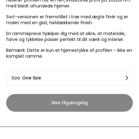
Helsinki-profilen har en ren, kvadratisk profil på 20x20mm
med blødt afrundede hjørner.
Sort-versionen er fremstillet i træ med ægte finér og er
malet med en glat, heldækkende finish.
En rammeprøve hjælper dig med at sikre, at materiale,
farve og tykkelse passer perfekt til dit værk og interiør.
Bemærk: Dette er kun et hjørnestykke af profilen – ikke en
komplet ramme.
Size
:
One Size
Ikke tilgængelig