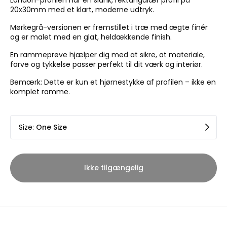
London-profilen har en slank, rektangulær profil på
20x30mm med et klart, moderne udtryk.
Mørkegrå-versionen er fremstillet i træ med ægte finér
og er malet med en glat, heldækkende finish.
En rammeprøve hjælper dig med at sikre, at materiale,
farve og tykkelse passer perfekt til dit værk og interiør.
Bemærk: Dette er kun et hjørnestykke af profilen – ikke en
komplet ramme.
Size
:
One Size
Ikke tilgængelig