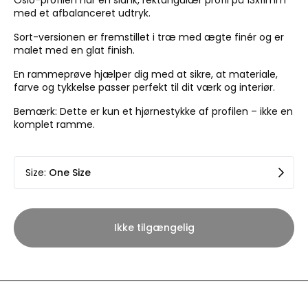
Oslo-profilen har en slank, rektangulær profil på 13x11mm
med et afbalanceret udtryk.
Sort-versionen er fremstillet i træ med ægte finér og er
malet med en glat finish.
En rammeprøve hjælper dig med at sikre, at materiale,
farve og tykkelse passer perfekt til dit værk og interiør.
Bemærk: Dette er kun et hjørnestykke af profilen – ikke en
komplet ramme.
Size
:
One Size
Ikke tilgængelig