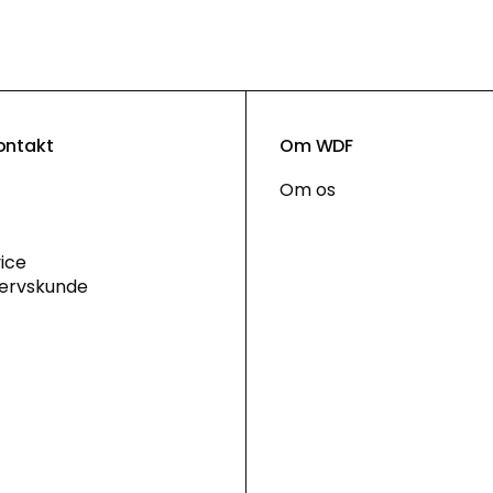
ontakt
Om WDF
Om os
ice
vervskunde