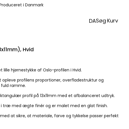
Produceret i Danmark
Søg
Kurv
DA
x11mm), Hvid
ille hjørnestykke af Oslo-profilen i Hvid.
t opleve profilens proportioner, overfladestruktur og
en fuld ramme.
rektangulær profil på 13x11mm med et afbalanceret udtryk.
t i træ med ægte finér og er malet med en glat finish.
d at sikre, at materiale, farve og tykkelse passer perfekt