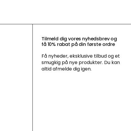
Tilmeld dig vores nyhedsbrev og
få 10% rabat på din første ordre
Få nyheder, eksklusive tilbud og et
smugkig på nye produkter. Du kan
altid afmelde dig igen.
Ved at tilmelde dig vores nyhedsbrev
accepterer du vores
persondatapolitik
,
og du giver samtykke til at vi må sende
dig markedsføring via e-mail og sociale
media og spore din adfærd, når du
besøger vores hjemmeside. Du kan
trække dit samtykke tilbage når som
helst.