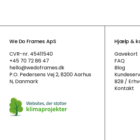
We Do Frames ApS
Hjælp & k
CVR-nr. 45411540
Gavekort
+45 70 72 86 47
FAQ
hello@wedoframes.dk
Blog
P.O. Pedersens Vej 2, 8200 Aarhus
Kundeserv
N, Danmark
B2B / Erh
Kontakt