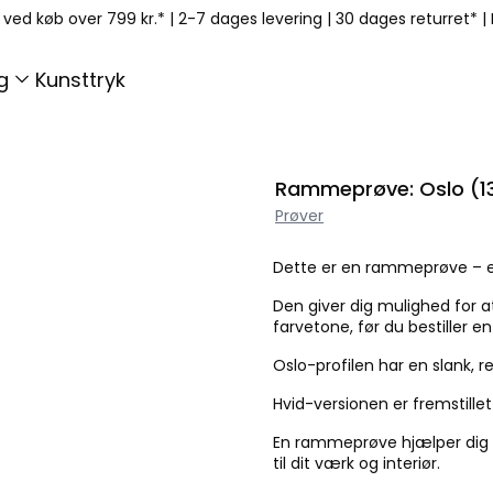
p ved køb over 799 kr.*
|
2-7 dages levering
|
30 dages returret*
|
g
Kunsttryk
Rammeprøve: Oslo (13
Prøver
Dette er en rammeprøve – et l
Den giver dig mulighed for a
farvetone, før du bestiller 
Oslo-profilen har en slank, 
Hvid-versionen er fremstille
En rammeprøve hjælper dig me
til dit værk og interiør.