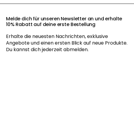
Melde dich für unseren Newsletter an und erhalte
10% Rabatt auf deine erste Bestellung
Erhalte die neuesten Nachrichten, exklusive
Angebote und einen ersten Blick auf neue Produkte.
Du kannst dich jederzeit abmelden.
Mit der Anmeldung zu unserem Newsletter akzeptieren Sie
unsere
Datenschutzerklärung
und erhalten gelegentlich
Neuigkeiten und Angebote per E-Mail und Social Media.
Außerdem erlauben Sie uns, Ihr Verhalten auf unserer Website
besser zu verstehen. Sie können Ihre Zustimmung jederzeit
widerrufen.