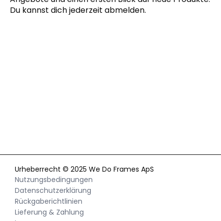
Du kannst dich jederzeit abmelden.
Mit der Anmeldung zu unserem Newsletter akzeptieren Sie
unsere
Datenschutzerklärung
und erhalten gelegentlich
Neuigkeiten und Angebote per E-Mail und Social Media.
Außerdem erlauben Sie uns, Ihr Verhalten auf unserer Website
besser zu verstehen. Sie können Ihre Zustimmung jederzeit
widerrufen.
Urheberrecht © 2025 We Do Frames ApS
Nutzungsbedingungen
Datenschutzerklärung
Rückgaberichtlinien
Lieferung & Zahlung