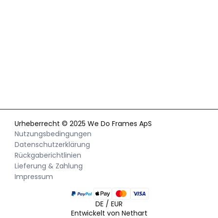
Mit der Anmeldung zu unserem Newsletter akzeptieren Sie
unsere
Datenschutzerklärung
und erhalten gelegentlich
Neuigkeiten und Angebote per E-Mail und Social Media.
Außerdem erlauben Sie uns, Ihr Verhalten auf unserer Website
besser zu verstehen. Sie können Ihre Zustimmung jederzeit
widerrufen.
Urheberrecht © 2025 We Do Frames ApS
Nutzungsbedingungen
Datenschutzerklärung
Rückgaberichtlinien
Lieferung & Zahlung
Impressum
DE / EUR
Entwickelt von Nethart