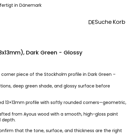
fertigt in Dänemark
Suche
Korb
DE
3x13mm), Dark Green - Glossy
 corner piece of the Stockholm profile in Dark Green –
ortions, deep green shade, and glossy surface before
d 13×13mm profile with softly rounded corners—geometric,
rafted from Ayous wood with a smooth, high-gloss paint
d depth.
firm that the tone, surface, and thickness are the right