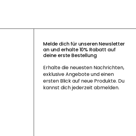
Melde dich für unseren Newsletter
an und erhalte 10% Rabatt auf
deine erste Bestellung
Erhalte die neuesten Nachrichten,
exklusive Angebote und einen
ersten Blick auf neue Produkte. Du
kannst dich jederzeit abmelden.
Mit der Anmeldung zu unserem Newsletter
akzeptieren Sie unsere
Datenschutzerklärung
und erhalten
gelegentlich Neuigkeiten und Angebote
per E-Mail und Social Media. Außerdem