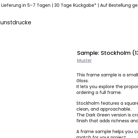
Lieferung in 5–7 Tagen
|
30 Tage Rückgabe*
|
Auf Bestellung ge
Kunstdrucke
Sample: Stockholm (1
Muster
This frame sample is a small
Gloss.
It lets you explore the prop
ordering a full frame.
Stockholm features a square
clean, and approachable.
The Dark Green version is c
finish that adds richness an
A frame sample helps you con
match for your project.