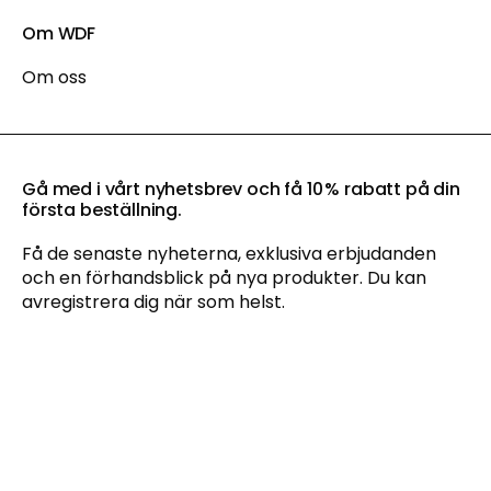
Om WDF
Om oss
Gå med i vårt nyhetsbrev och få 10 % rabatt på din
första beställning.
Få de senaste nyheterna, exklusiva erbjudanden
och en förhandsblick på nya produkter. Du kan
avregistrera dig när som helst.
Genom att anmäla dig till vårt nyhetsbrev godkänner du vår
integritetspolicy
och samtycker till att ta emot
marknadsföringskommunikation via e-post och sociala
medier samt att vi får spåra ditt beteende när du besöker vår
webbplats. Du kan när som helst återkalla ditt samtycke.