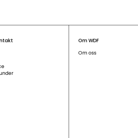
ontakt
Om WDF
Om oss
ce
under