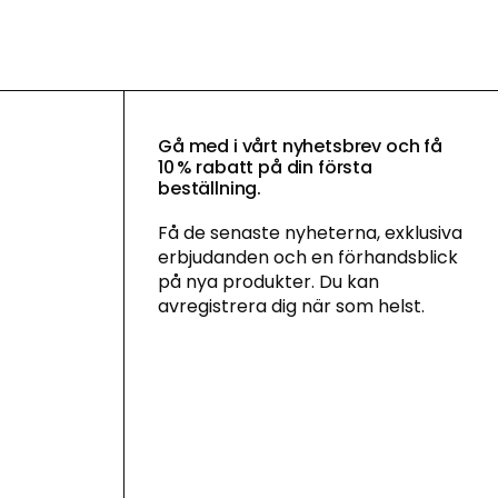
Gå med i vårt nyhetsbrev och få
10 % rabatt på din första
beställning.
Få de senaste nyheterna, exklusiva
erbjudanden och en förhandsblick
på nya produkter. Du kan
avregistrera dig när som helst.
Genom att anmäla dig till vårt
nyhetsbrev godkänner du vår
integritetspolicy
och samtycker till att ta
emot marknadsföringskommunikation
via e-post och sociala medier samt att
vi får spåra ditt beteende när du besöker