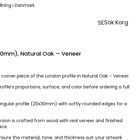
ällning i Danmark
Sök
Korg
SE
30mm), Natural Oak – Veneer
 corner piece of the London profile in Natural Oak – Veneer.
rofile’s proportions, surface, and color before ordering a full
angular profile (20x30mm) with softly rounded edges for a
sion is crafted from wood with real veneer and finished
ace.
ure the material, tone, and thickness suit your artwork