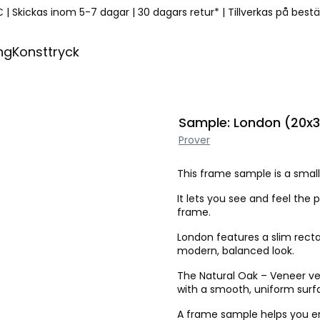
€
|
Skickas inom 5-7 dagar
|
30 dagars retur*
|
Tillverkas på best
ng
Konsttryck
Sample: London (20x
Prover
This frame sample is a small
It lets you see and feel the p
frame.
London features a slim rect
modern, balanced look.
The Natural Oak – Veneer ver
with a smooth, uniform surf
A frame sample helps you ens