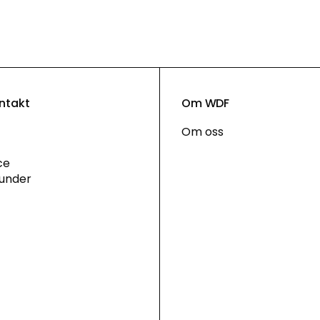
ontakt
Om WDF
Om oss
ce
under