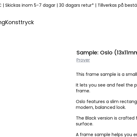
€
|
Skickas inom 5-7 dagar
|
30 dagars retur*
|
Tillverkas på best
ng
Konsttryck
Sample: Oslo (13x11mm
Prover
This frame sample is a small 
It lets you see and feel the p
frame.
Oslo features a slim rectang
modern, balanced look.
The Black version is crafte
surface.
A frame sample helps you ens