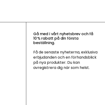
Gå med i vårt nyhetsbrev och få
10 % rabatt på din första
beställning.
Få de senaste nyheterna, exklusiva
erbjudanden och en förhandsblick
på nya produkter. Du kan
avregistrera dig när som helst.
Genom att anmäla dig till vårt
nyhetsbrev godkänner du vår
integritetspolicy
och samtycker till att ta
emot marknadsföringskommunikation
via e-post och sociala medier samt att