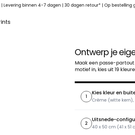
|
Levering binnen 4-7 dagen
|
30 dagen retour*
|
Op bestelling
ints
Ontwerp je eig
Maak een passe-partout o
motief in, kies uit 19 kleu
Kies kleur en bui
1
Crème (witte kern),
Uitsnede-configu
2
40 x 50 cm (41 x 51