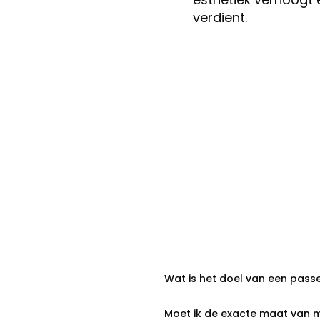
verdient.
Wat is het doel van een pass
Een passe-partout creëert 
Moet ik de exacte maat van mi
visuele presentatie verbete