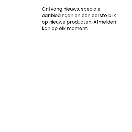
Ontvang nieuws, speciale
aanbiedingen en een eerste blik
op nieuwe producten. Afmelden
kan op elk moment.
Door je in te schrijven voor onze
nieuwsbrief ga je akkoord met ons
privacybeleid
en geef je toestemming
voor het ontvangen van
marketingcommunicatie via e-mail en
social media, evenals voor het volgen
van je gedrag op onze website. Je kunt je
toestemming op elk moment intrekken.