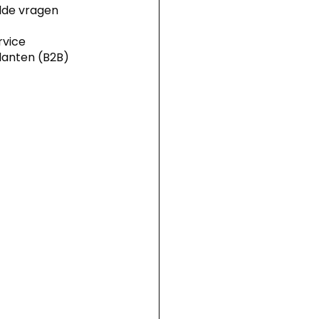
lde vragen
rvice
klanten (B2B)