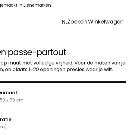
 gemaakt in Denemarken
Zoeken
Winkelwagen
NL
en passe-partout
p maat met volledige vrijheid. Voer de maten van je
ren, en plaats 1–20 openingen precies waar je wilt.
tenmaat
 50 x 70 cm
ratie
 cm)