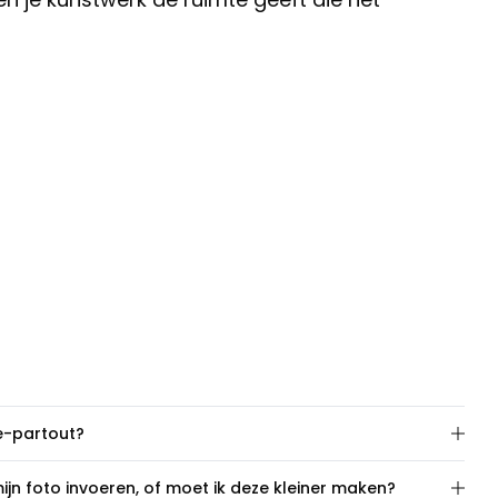
e-partout?
ruimte rondom uw kunstwerk binnen de lijst, wat de
jn foto invoeren, of moet ik deze kleiner maken?
rt. Het accentueert het kunstwerk en geeft de totale