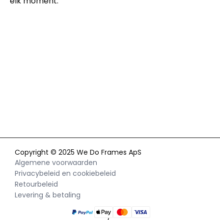
elk moment.
Door je in te schrijven voor onze nieuwsbrief ga je akkoord met
ons
privacybeleid
en geef je toestemming voor het ontvangen
van marketingcommunicatie via e-mail en social media,
evenals voor het volgen van je gedrag op onze website. Je kunt
je toestemming op elk moment intrekken.
Copyright © 2025 We Do Frames ApS
Algemene voorwaarden
Privacybeleid en cookiebeleid
Retourbeleid
Levering & betaling