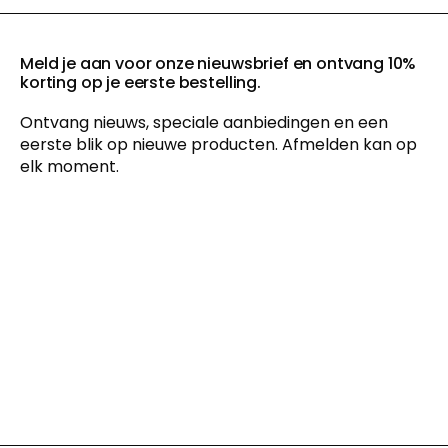
Meld je aan voor onze nieuwsbrief en ontvang 10%
korting op je eerste bestelling.
Ontvang nieuws, speciale aanbiedingen en een
eerste blik op nieuwe producten. Afmelden kan op
elk moment.
Door je in te schrijven voor onze nieuwsbrief ga je akkoord met
ons
privacybeleid
en geef je toestemming voor het ontvangen
van marketingcommunicatie via e-mail en social media,
evenals voor het volgen van je gedrag op onze website. Je kunt
je toestemming op elk moment intrekken.