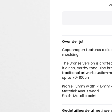
Ve
Over de lijst
Copenhagen features a clea
moulding.
The Bronze version is crafte
it a rich, earthy tone. The 
traditional artwork, rustic-m
up to 70×100cm.
Profile: 15mm width × 15mm
Material: Ayous wood
Finish: Metallic paint
Gedetailleerde afmetingen