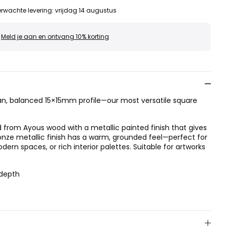
rwachte levering
:
vrijdag 14 augustus
Meld je aan en ontvang 10% korting
n, balanced 15×15mm profile—our most versatile square
d from Ayous wood with a metallic painted finish that gives
bronze metallic finish has a warm, grounded feel—perfect for
odern spaces, or rich interior palettes. Suitable for artworks
 depth