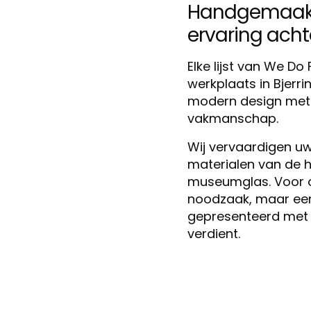
Handgemaakt 
ervaring achter
Elke lijst van We D
werkplaats in Bjerr
modern design met m
vakmanschap.
Wij vervaardigen uw 
materialen van de h
museumglas. Voor ons
noodzaak, maar een 
gepresenteerd met 
verdient.