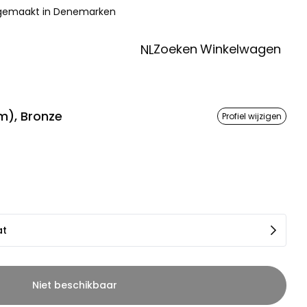
 gemaakt in Denemarken
Zoeken
Winkelwagen
NL
), Bronze
Profiel wijzigen
at
Niet beschikbaar