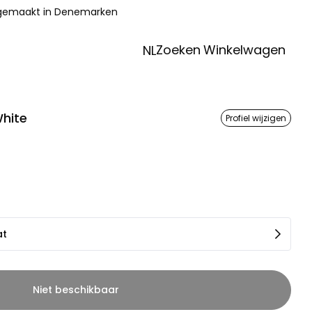
 gemaakt in Denemarken
Zoeken
Winkelwagen
NL
White
Profiel wijzigen
at
Niet beschikbaar