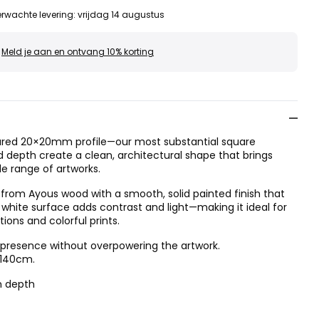
rwachte levering
:
vrijdag 14 augustus
Meld je aan en ontvang 10% korting
quared 20×20mm profile—our most substantial square
d depth create a clean, architectural shape that brings
de range of artworks.
 from Ayous wood with a smooth, solid painted finish that
e white surface adds contrast and light—making it ideal for
ns and colorful prints.
s presence without overpowering the artwork.
×140cm.
m depth