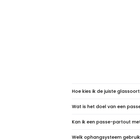
Hoe kies ik de juiste glassoort
We bieden vier soorten gla
Wat is het doel van een pass
gebruiken. Elke soort heeft
het licht in de ruimte en je 
Een passe-partout creëert r
Kan ik een passe-partout me
kiezen:
visuele presentatie verster
compositie een elegantere 
Op deze pagina kun je een 
Museumglas
Welk ophangsysteem gebruiken j
werken waarbij de kleuren 
precies geplaatst waar je h