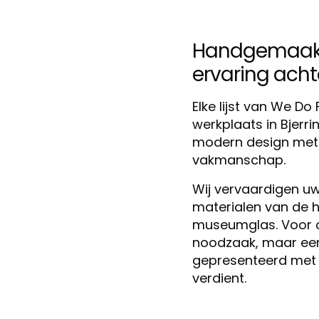
Handgemaakt 
ervaring achter
Elke lijst van We D
werkplaats in Bjerr
modern design met m
vakmanschap.
Wij vervaardigen uw 
materialen van de h
museumglas. Voor ons
noodzaak, maar een 
gepresenteerd met 
verdient.