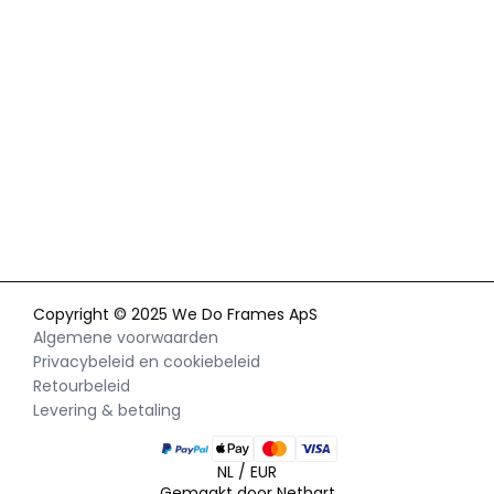
Door je in te schrijven voor onze nieuwsbrief ga je akkoord met
ons
privacybeleid
en geef je toestemming voor het ontvangen
van marketingcommunicatie via e-mail en social media,
evenals voor het volgen van je gedrag op onze website. Je kunt
je toestemming op elk moment intrekken.
Copyright © 2025 We Do Frames ApS
Algemene voorwaarden
Privacybeleid en cookiebeleid
Retourbeleid
Levering & betaling
NL / EUR
Gemaakt door Nethart