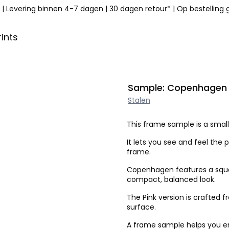
|
Levering binnen 4-7 dagen
|
30 dagen retour*
|
Op bestelling
ints
Sample: Copenhagen 
Stalen
This frame sample is a small
It lets you see and feel the p
frame.
Copenhagen features a squa
compact, balanced look.
The Pink version is crafted
surface.
A frame sample helps you ens