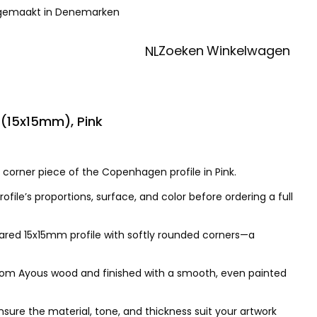
 gemaakt in Denemarken
Zoeken
Winkelwagen
NL
(15x15mm), Pink
 corner piece of the Copenhagen profile in Pink.
rofile’s proportions, surface, and color before ordering a full
red 15x15mm profile with softly rounded corners—a
 from Ayous wood and finished with a smooth, even painted
ure the material, tone, and thickness suit your artwork