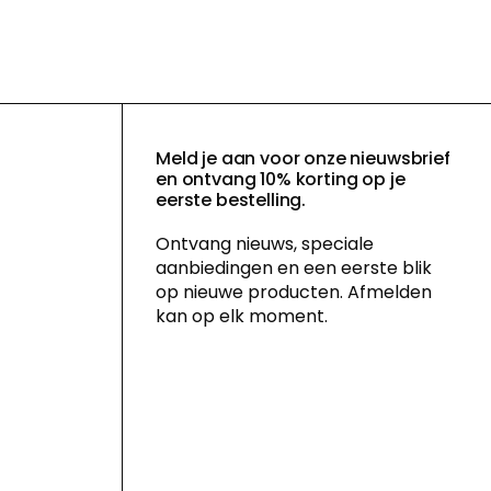
Meld je aan voor onze nieuwsbrief
en ontvang 10% korting op je
eerste bestelling.
Ontvang nieuws, speciale
aanbiedingen en een eerste blik
op nieuwe producten. Afmelden
kan op elk moment.
Door je in te schrijven voor onze
nieuwsbrief ga je akkoord met ons
privacybeleid
en geef je toestemming
voor het ontvangen van
marketingcommunicatie via e-mail en