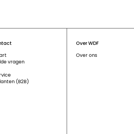
ntact
Over WDF
art
Over ons
lde vragen
rvice
klanten (B2B)