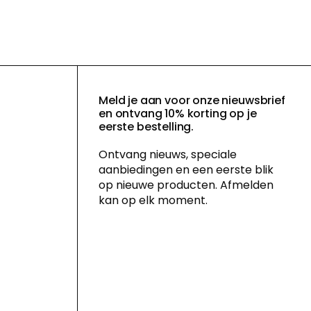
Meld je aan voor onze nieuwsbrief
en ontvang 10% korting op je
eerste bestelling.
Ontvang nieuws, speciale
aanbiedingen en een eerste blik
op nieuwe producten. Afmelden
kan op elk moment.
Door je in te schrijven voor onze
nieuwsbrief ga je akkoord met ons
privacybeleid
en geef je toestemming
voor het ontvangen van
marketingcommunicatie via e-mail en