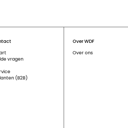
ntact
Over WDF
art
Over ons
lde vragen
rvice
klanten (B2B)