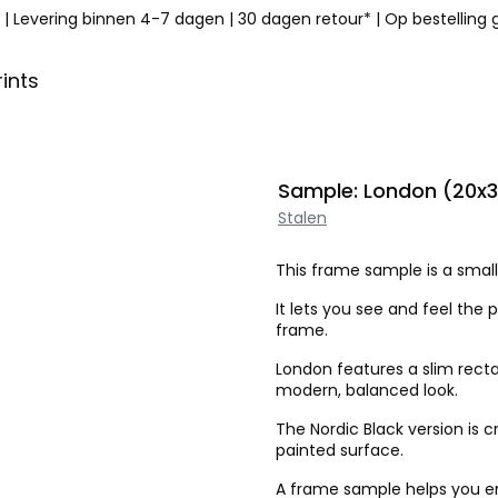
|
Levering binnen 4-7 dagen
|
30 dagen retour*
|
Op bestelling
ints
Sample: London (20x3
Stalen
This frame sample is a small 
It lets you see and feel the p
frame.
London features a slim rect
modern, balanced look.
The Nordic Black version is
painted surface.
A frame sample helps you ens