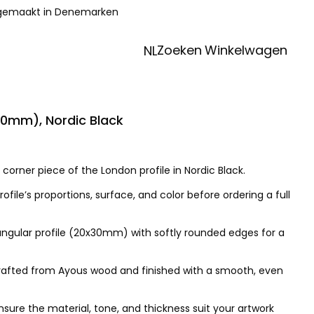
 gemaakt in Denemarken
Zoeken
Winkelwagen
NL
0mm), Nordic Black
corner piece of the London profile in Nordic Black.
rofile’s proportions, surface, and color before ordering a full
angular profile (20x30mm) with softly rounded edges for a
 crafted from Ayous wood and finished with a smooth, even
ure the material, tone, and thickness suit your artwork